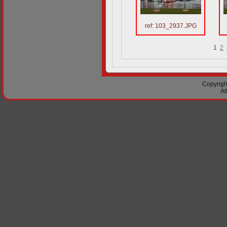
ref: 103_2937.JPG
1
2
Copyright
Al