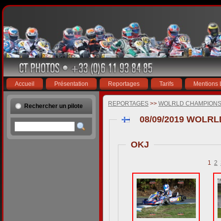
Accueil
Présentation
Reportages
Tarifs
Mentions 
REPORTAGES
>>
WOLRLD CHAMPIONSH
Rechercher un pilote
08/09/2019 WOLR
OKJ
1
2