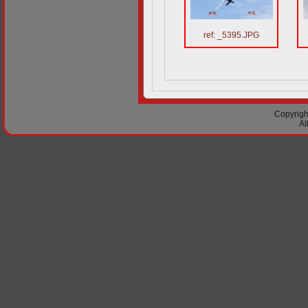
ref: _5395.JPG
Copyright
Al