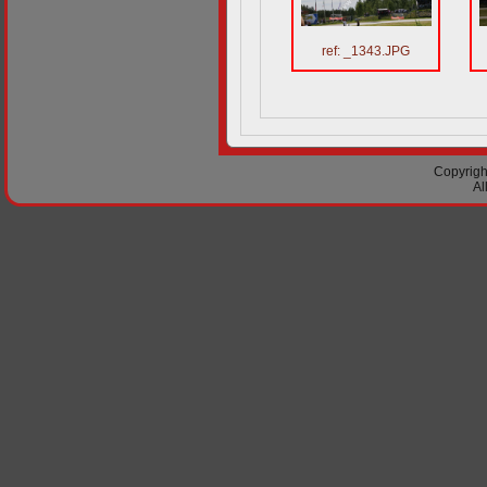
ref: _1343.JPG
Copyright
Al