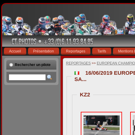
Accueil
Présentation
Reportages
Tarifs
Mentions 
REPORTAGES
>>
EUROPEAN CHAMPION
Rechercher un pilote
16/06/2019 EURO
SA...
KZ2