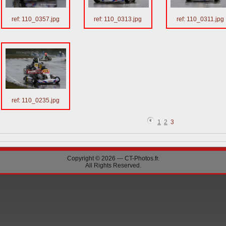
ref: 110_0357.jpg
ref: 110_0313.jpg
ref: 110_0311.jpg
ref: 110_0235.jpg
1
2
3
Copyright © 2026 --- CT-Photos.fr.
All Rights Reserved.