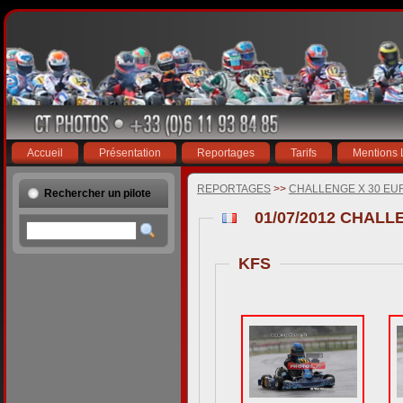
Accueil
Présentation
Reportages
Tarifs
Mentions 
REPORTAGES
>>
CHALLENGE X 30 EU
Rechercher un pilote
01/07/2012 CHALL
KFS