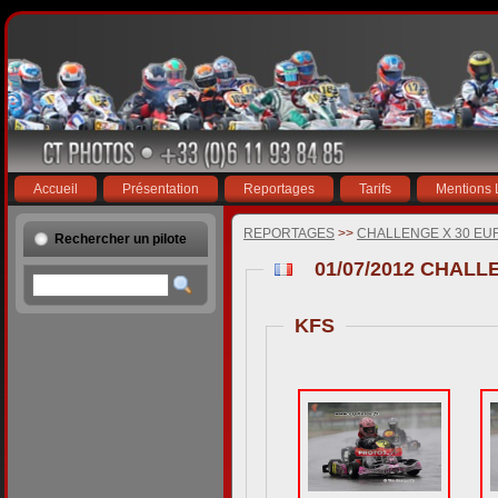
Accueil
Présentation
Reportages
Tarifs
Mentions 
REPORTAGES
>>
CHALLENGE X 30 EU
Rechercher un pilote
01/07/2012 CHALL
KFS