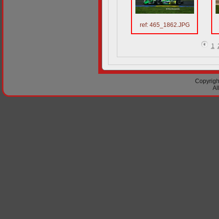
ref: 465_1862.JPG
1
Copyright
Al