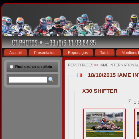
Accueil
Présentation
Reportages
Tarifs
Mentions 
REPORTAGES
>>
IAME INTERNATIONAL
Rechercher un pilote
X30 SHIFTER
1