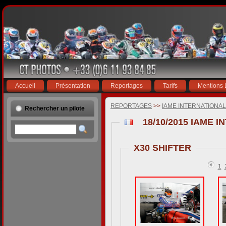
Accueil
Présentation
Reportages
Tarifs
Mentions 
REPORTAGES
>>
IAME INTERNATIONAL
Rechercher un pilote
X30 SHIFTER
1