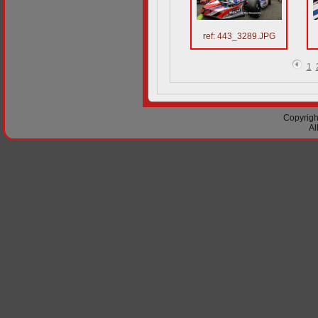
ref: 443_3289.JPG
1
Copyright
Al