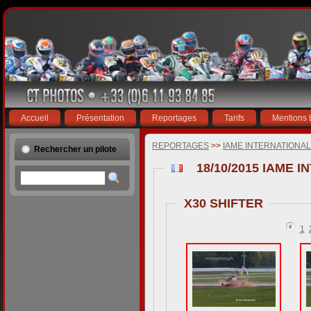
Accueil
Présentation
Reportages
Tarifs
Mentions 
REPORTAGES
>>
IAME INTERNATIONAL
Rechercher un pilote
X30 SHIFTER
1