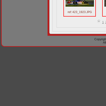
ref: 423_1923.JPG
1
Copyright
Al