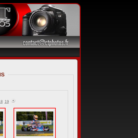
 LE MANS
18
19