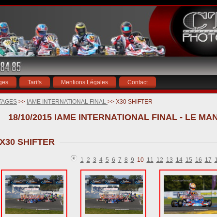
ges
Tarifs
Mentions Légales
Contact
TAGES
>>
IAME INTERNATIONAL FINAL
>> X30 SHIFTER
18/10/2015 IAME INTERNATIONAL FINAL -
X30 SHIFTER
1
2
3
4
5
6
7
8
9
10
11
12
13
14
15
16
17