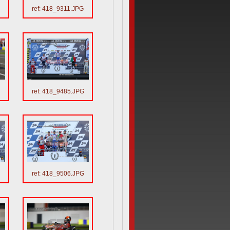
G
ref: 418_9311.JPG
G
ref: 418_9485.JPG
G
ref: 418_9506.JPG