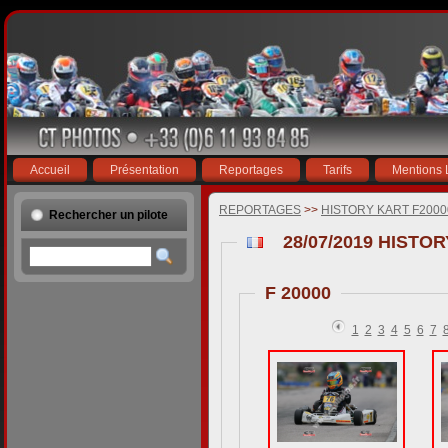
Accueil
Présentation
Reportages
Tarifs
Mentions 
REPORTAGES
>>
HISTORY KART F200
Rechercher un pilote
28/07/2019 HISTO
F 20000
1
2
3
4
5
6
7