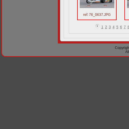
ref: 76_0637.JPG
1
2
3
4
5
6
7
Copyright
Al