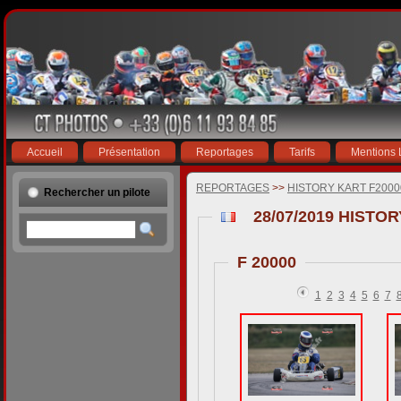
Accueil
Présentation
Reportages
Tarifs
Mentions 
REPORTAGES
>>
HISTORY KART F200
Rechercher un pilote
28/07/2019 HISTO
F 20000
1
2
3
4
5
6
7