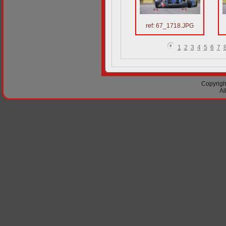
ref: 67_1718.JPG
1
2
3
4
5
6
7
Copyright
Al