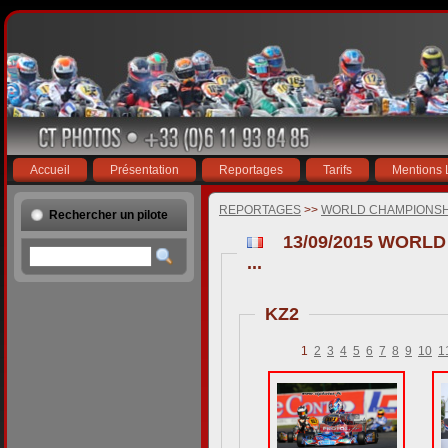
Accueil
Présentation
Reportages
Tarifs
Mentions 
REPORTAGES
>>
WORLD CHAMPIONSHI
Rechercher un pilote
13/09/2015 WORL
...
KZ2
1
2
3
4
5
6
7
8
9
10
1