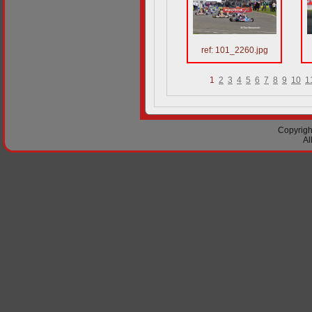
ref: 101_2260.jpg
1
2
3
4
5
6
7
8
9
10
1
Copyright
Al