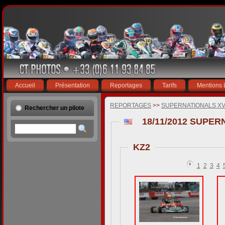
Accueil
Présentation
Reportages
Tarifs
Mentions 
REPORTAGES
>>
SUPERNATIONALS XV
Rechercher un pilote
18/11/2012 SUPER
KZ2
1
2
3
4