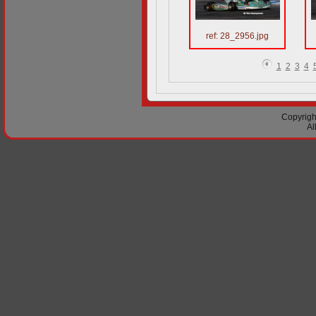
ref: 28_2956.jpg
1
2
3
4
Copyright
Al